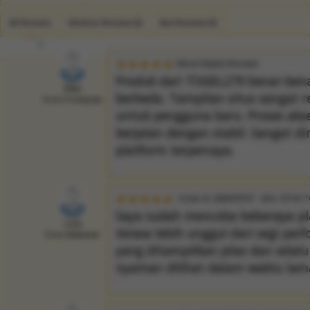
All Reviews
Medium Reviews (
0
)
Bad Reviews (
0
)
1
(Most Helpful Review)
Produk dari TOGEL279 benar-be
Mika
berbeda. Tampilan situs sangat 
from Pontianak
untuk pengguna baru. Proses akse
berjalan dengan stabil. Sangat 
platform terpercaya.
Order #: 2509275737
SKU: SITUS 
Saya sudah mencoba beberapa p
Luna
terasa lebih unggul dari segi pe
from Makassar
yang ditampilkan jelas dan selalu
nyaman dilihat dalam waktu lam