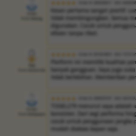
Order #: 2504236517
SKU: BANDA
Kesan pertama sangat positif. Loa
Dolan
tidak membingungkan. Semua me
from Malang
digunakan. Cocok untuk penggun
efisien tanpa ribet.
Order #: 2510214810
SKU: TOTO 
Platform ini memiliki kualitas yan
Raja
banyak gangguan. Saya juga suka
from Samarinda
tidak berlebihan. Memberikan p
Order #: 2509275737
SKU: DATA 
TOGEL279 menurut saya adalah sa
Forlan
konsisten. Dari segi performa hi
from Balikpapan
cocok untuk penggunaan jangka 
mudah diakses kapan saja.