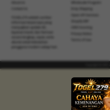
About Us
Wholesale Program
Contact Us
Drop Shipping
Open API Services
TOGEL279 adalah sumber
Shopify ERP
informasi terpercaya yang
menyajikan update 4D,
OEM Sourcing
layanan travel, dan farmasi
Privacy Notice
secara lengkap, cepat, serta
Terms of Use
akurat untuk kebutuhan
pengguna modern setiap hari.
Copyright © 2001-2