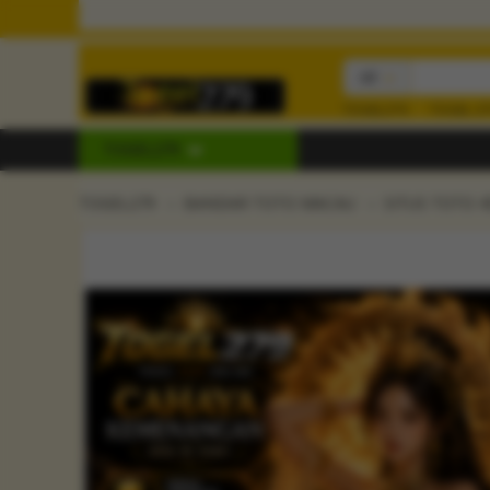
All
TOGEL279
TOGEL 2
BANDAR TOTO MACA
TOGEL279
TOGEL279
»
BANDAR TOTO MACAU
»
SITUS TOTO 