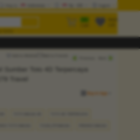
Indonesia
Rp - IDR
Ship to:
English
Wish
0
List
Cart
S TOTO
Add to Wishlist
Mail to Friends
Previous
Next
el Sumber Toto 4D Terpercaya
79 Travel
Buy in App
SMI
TOTO MACAU 4D
TOTO 4D TERPERCAYA
DIKSI TOTO MACAU
TOGEL279 MACAU
PREDIKSI MACAU