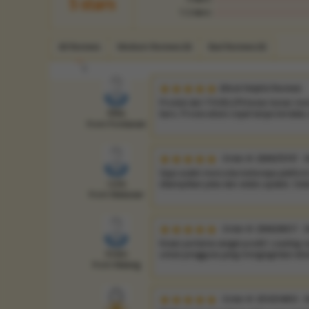
5 stars
1-2 stars:
All Reviews
Medium Reviews (
0
)
Bad Reviews (
0
)
1
(Most Helpful Review)
Produk dari TOGEL279 benar-benar mem
Mika
baru. Proses akses cepat tanpa kendala,
from Pontianak
Order #: 2509275737
S
Saya sudah mencoba beberapa platform 
Luna
ditampilkan jelas dan selalu update. Sel
from Makassar
Order #: 2504236517
S
Kesan pertama sangat positif. Loading 
Dolan
untuk pengguna yang menginginkan akses
from Malang
Order #: 2510214810
S