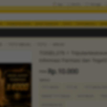
App
Mobile
Message
79
TOGEL279 LOGIN
SITUS TOGEL279
TOTO
TOTO MACAU
SITU
U
MACAU
4D
»
TOTO MACAU
»
TOTO
»
MACAU
TOGEL279 ⚡️ Tripulantestrav
Informasi Farmasi dan Togel2
Rp.10.000
Price:
Options:
TOTO MACAU
TOTO 4D
TOTO MACAU RE
BANDAR TOTO MACAU
DATA MACAU
PRE
DATA MACAU 4D