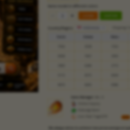
Same model in different colors
LOGIN
DAFTAR
Indonesia
Shipping C
Country/Region:
Senin
Selasa
Rabu
7556
3538
7252
8358
7467
2955
2983
6284
2772
5115
4575
6654
8474
6605
8386
Sales Manager:
Ms. O
Online Inquiry
Hubungi Kami
Live Chat Togel279
Live Chat Togel279
More
Live Chat Togel279
We always strive to achieve low prices and good qua
Live Chat Togel279