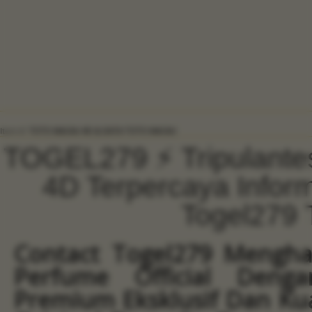
Item #:
TOTO MACAU 4D & DATA TOTO MACAU
TOGEL279 ⚡️ Tripulante
4D Terpercaya Infor
Togel279 
Contact
Togel279
Menghad
Perfume Official Denga
Premium Eksklusif Dan Kua