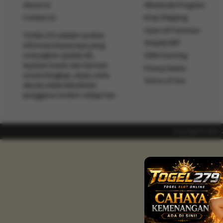
About Us
Wholesale Program
Contact Us
Drop Shipping
Open API Services
TOGEL279 adalah sumber
Shopify ERP
informasi terpercaya yang
menyajikan update 4D,
OEM Sourcing
layanan travel, dan farmasi
Privacy Notice
secara lengkap, cepat, serta
Terms of Use
akurat untuk kebutuhan
pengguna modern setiap hari.
Copyright © 2001-2