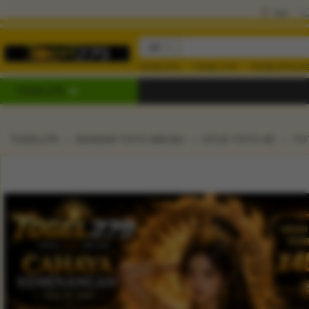
App
All
TOGEL279
TOGEL 279
TOGEL279 LOG
SITUS TOTO
BANDAR TOTO MACAU
TOGEL279
TOGEL279
»
BANDAR TOTO MACAU
»
SITUS TOTO 4D
»
TO