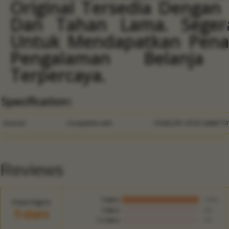
Original Tersedia Dengan 
Dan Tahan Lama. Seger
Untuk Mendapatkan Pena
Pengalaman Belanja
Terpercaya.
Specification:
General
Compatible with
TOGEL279
SITUS GAME TO
Reviews
5 stars:
100%
Praise Degree
3 stars:
0%
5 stars
1-2 stars:
0%