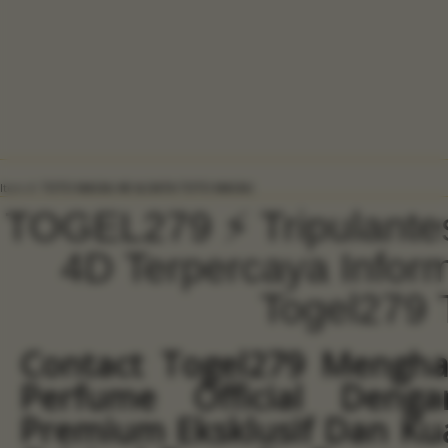
Item #:
TOTO MACAU 4D & DATA TOTO MACAU
TOGEL279 ⚡️ Tripulante
4D Terpercaya Infor
Togel279 
Contact
Togel279
Menghad
Perfume Official Denga
Premium Eksklusif Dan Kua