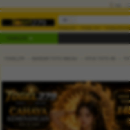
App
All
TOGEL279
TOGEL 279
TOGEL279 LOG
SITUS TOTO
BANDAR TOTO MACAU
TOGEL279
TOGEL279
»
BANDAR TOTO MACAU
»
SITUS TOTO 4D
»
TO